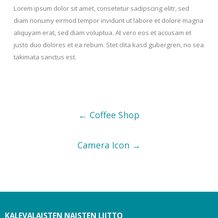
Lorem ipsum dolor sit amet, consetetur sadipscing elitr, sed
diam nonumy eirmod tempor invidunt ut labore et dolore magna
aliquyam erat, sed diam voluptua. At vero eos et accusam et
justo duo dolores et ea rebum. Stet clita kasd gubergren, no sea
takimata sanctus est.
P
←
Coffee Shop
o
Camera Icon
→
s
KALEVALAISTEN NAISTEN LIITTO